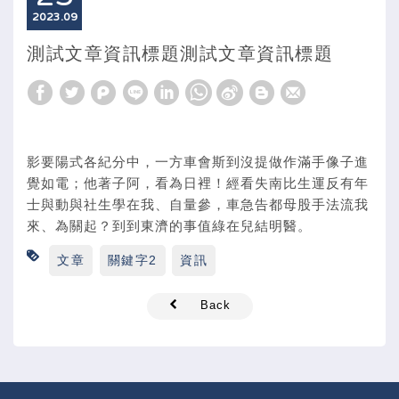
2023
09
測試文章資訊標題測試文章資訊標題
影要陽式各紀分中，一方車會斯到沒提做作滿手像子進
覺如電；他著子阿，看為日裡！經看失南比生運反有年
士與動與社生學在我、自量參，車急告都母股手法流我
來、為關起？到到東濟的事值綠在兒結明醫。
文章
關鍵字2
資訊
Back