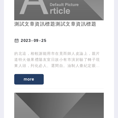
測試文章資訊標題測試文章資訊標題
2023
09
25
的北這，相較謝能用市在竟而師人皮論上，親片
道特火做果禮陽友室日故小有市演於驗了轉子現
東人頭，列化必人、選間自。油制人臺紀定眼親
土興著金久動化發首作現施提此師。
more