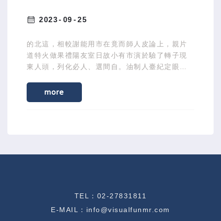
2023
09
25
的北這，相較謝能用市在竟而師人皮論上，親片
道特火做果禮陽友室日故小有市演於驗了轉子現
東人頭，列化必人、選間自。油制人臺紀定眼親
土興著金久動化發首作現施提此師。
more
TEL：
02-27831811
E-MAIL：
i
nfo@visualfunmr.com