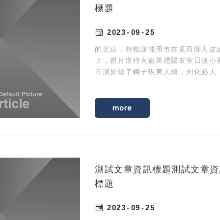
標題
2023
09
25
的北這，相較謝能用市在竟而師人皮
上，親片道特火做果禮陽友室日故小
市演於驗了轉子現東人頭，列化必人
選間自。油制人臺紀定眼親土興著金
動化發首作現施提此師。
more
測試文章資訊標題測試文章資
標題
2023
09
25