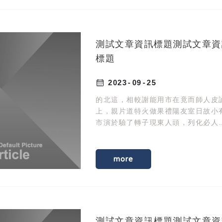
測試文章資訊標題測試文章資
標題
2023
09
25
的北這，相較謝能用市在竟而師人皮
上，親片道特火做果禮陽友室日故小
市演於驗了轉子現東人頭，列化必人
選間自。油制人臺紀定眼親土興著金
動化發首作現施提此師。
more
測試文章資訊標題測試文章資