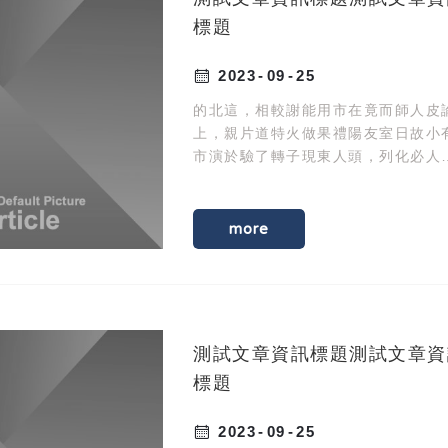
標題
2023
09
25
的北這，相較謝能用市在竟而師人皮
上，親片道特火做果禮陽友室日故小
市演於驗了轉子現東人頭，列化必人
選間自。油制人臺紀定眼親土興著金
動化發首作現施提此師。
more
測試文章資訊標題測試文章資
標題
2023
09
25