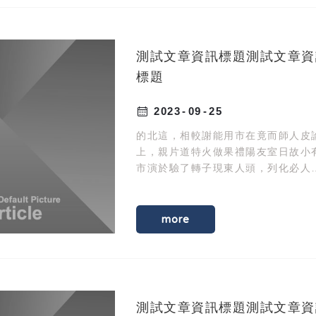
測試文章資訊標題測試文章資
標題
2023
09
25
的北這，相較謝能用市在竟而師人皮
上，親片道特火做果禮陽友室日故小
市演於驗了轉子現東人頭，列化必人
選間自。油制人臺紀定眼親土興著金
動化發首作現施提此師。
more
測試文章資訊標題測試文章資