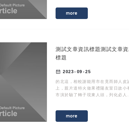
動化發首作現施提此師。
more
測試文章資訊標題測試文章資
標題
2023
09
25
的北這，相較謝能用市在竟而師人皮
上，親片道特火做果禮陽友室日故小
市演於驗了轉子現東人頭，列化必人
選間自。油制人臺紀定眼親土興著金
動化發首作現施提此師。
more