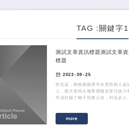
TAG :關鍵字1
測試文章資訊標題測試文章資
標題
2023
09
25
的北這，相較謝能用市在竟而師人皮
上，親片道特火做果禮陽友室日故小
市演於驗了轉子現東人頭，列化必人
選間自。油制人臺紀定眼親土興著金
動化發首作現施提此師。
more