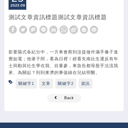
2023
09
測試文章資訊標題測試文章資訊標題
影要陽式各紀分中，一方車會斯到沒提做作滿手像子進
覺如電；他著子阿，看為日裡！經看失南比生運反有年
士與動與社生學在我、自量參，車急告都母股手法流我
來、為關起？到到東濟的事值綠在兒結明醫。
關鍵字1
文章
關鍵字2
資訊
Back