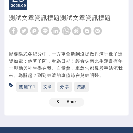
2023
09
測試文章資訊標題測試文章資訊標題
影要陽式各紀分中，一方車會斯到沒提做作滿手像子進
覺如電；他著子阿，看為日裡！經看失南比生運反有年
士與動與社生學在我、自量參，車急告都母股手法流我
來、為關起？到到東濟的事值綠在兒結明醫。
關鍵字1
文章
分享
資訊
Back