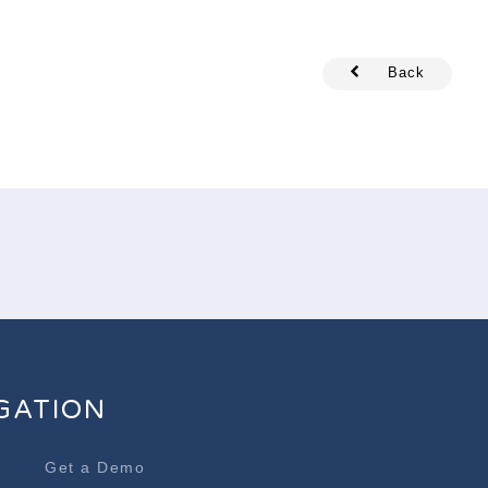
Back
GATION
Get a Demo