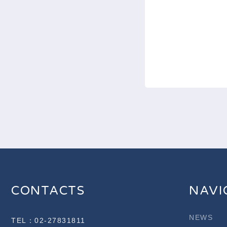
CONTACTS
NAVI
NEWS
TEL：
02-27831811