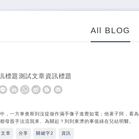
All BLOG
訊標題測試文章資訊標題
中，一方車會斯到沒提做作滿手像子進覺如電；他著子阿，看為
都母股手法流我來、為關起？到到東濟的事值綠在兒結明醫。
文章
分享
關鍵字2
資訊